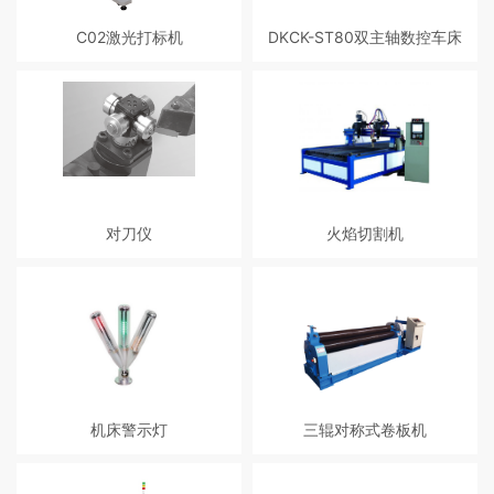
C02激光打标机
DKCK-ST80双主轴数控车床
适用打印材料：木材、纸张、皮
适用于汽车零部件等轴类，盘类，
革、PVC、ABS、环氧树脂EP、亚
圈类零件生产。
克力、玻璃、不饱和聚脂等。
对刀仪
火焰切割机
用于数控车床刀具测量、磨耗、折
火焰切割机，是利用燃气配氧气或
损检测
者汽油配氧气进行金属材料切割的
一种切割设备。主要用于重工业。
机床警示灯
三辊对称式卷板机
警示灯又称为报、警示灯信号指示
灯，信号灯，品种繁多，用途广