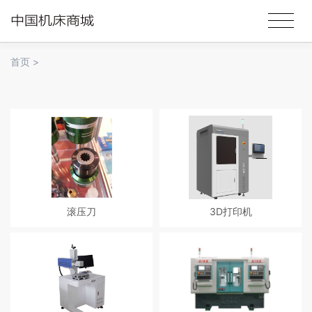
首页
>
滚压刀
3D打印机
超精滚压工具(又称滚压头、滚压刀)
产品已被广泛应用于手板模具、汽
一次滚压加工就可实现光滑如镜的
车零配件、制鞋业、艺术创意、口
效果，与传统的磨削加工相比不但
腔医疗以及教育科研等 多个应用及
提高硬度，还可提高效率，安装方
行业领域，遍布工业制造和消费品
便，使用范围极为广泛，改进传统
生产多个方向
工艺