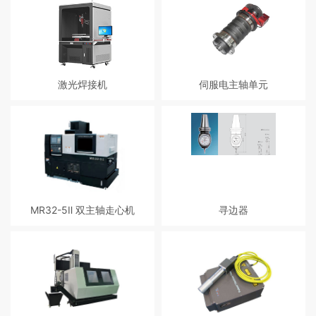
泛，本厂生产的信号指示灯适用于
各种机械的故障信号，材料供应及
中断，操作指示等各种信号的远程
监视。信号灯其分类： 1、常亮多
层指示灯，2、频闪多层指示灯，
3、反射旋转多层指示灯，4、普通
激光焊接机
伺服电主轴单元
频闪指示灯，5、普通反射旋转指示
灯，6、组合式指示灯。
主要针对薄壁材料、精密零件的焊
数控车铣 复合永磁 同步伺服电主轴
接，可实现点焊、对接焊、叠焊、
单元。强劲的 C 轴插补功能，结合
密封焊等，深宽比高，焊缝宽度小
磁感应编码器，分度精度可以达到
，热影响区小、变形小，焊接速度
0.001°。高动态响应速度，0 ～
快，焊缝平整、美观，焊后无需处
5000r/min 高速启停速度 <0.8s。
理或只需简单处理，焊缝质量高，
无气孔，可控制，聚焦光点小，定
位精度高，易实现自动化。
MR32-5Ⅱ 双主轴走心机
寻边器
产品简介： 1、无导套/活动导套根
据工件需求，可互相切换； 2、油
冷式电主轴，比风冷却电主轴冷却
更均匀，比机械主轴更稳定； 3、
绝对式电机，开关机自动寻原点，
省时、省事、省人工； 4、采用
NSK轴承、THK线规/螺杆，高精