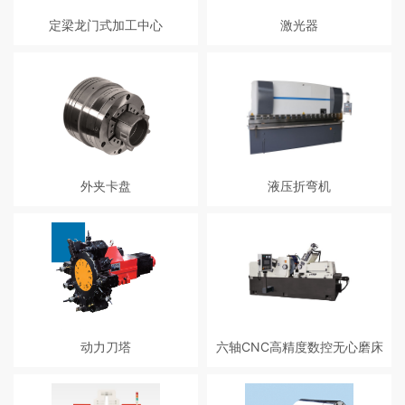
度、高寿命； 5、主/副轴标配C轴
定梁龙门式加工中心
激光器
任意分度定位，功能齐全不套路；
6、主轴侧面动力头5孔位/副轴4孔
定梁龙门式加工中心机床是横梁固
激光器是激光打标机的核心，根据
位支持拔插拓展功能； 7、标配切
定、工作台移动、龙门框架式结
机型不同，它通常有很多系列的激
断检测功能；
构，完成零件的铣、钻、镗、铰等
光器：光纤、YAG、CO2、紫外、
复杂型面多工序加工。
半导体等。其输出激光模式好使用
寿命长，被设计安装于打标机机壳
内。
外夹卡盘
液压折弯机
液压折弯机
动力刀塔
六轴CNC高精度数控无心磨床
高刚性结构，重切削时稳定性能
对各种圆柱体零件，环形零件及长
高； 定位精度与重复精度高； 刀塔
棒料进行通磨加工。对圆锥小于1：