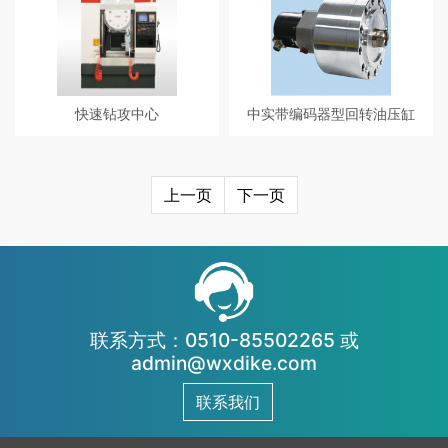
转到与分割定位采用高性能伺服马
20的圆锥体和各种成形回转体零件
达驱动。动作快速、定位精准； 换
的切入磨削加工。
刀快速、无乱刀问题；
快速钻攻中心
中实带编码器型回转油压缸
高速主轴: 皮带式传动系统 主轴转
中实回转油缸自带编码器的设计，
速: 10000RPM(标配) 高速换刀机
安装方便，结构简单，稳定性高，
构: 转塔式12T刀库 凸轮分割式机械
减少数控机床安装编码器的繁琐的
上一页
下一页
换刀(标配)/伺服电机快速换刀(T-T
工作。无需同步轮，同步带，连轴
1.2 sec)(选配) 高刚性结构设计: 提
器，支架，轴承，齿轮. 因结构的特
供足够的稳定性，适用于高速钻
殊设计，而能增加编码器的使用寿
孔，攻牙加工 高速进给:
命。
48/48/60M/MIN
联系方式：0510-85502265 或
admin@wxdike.com
联系我们