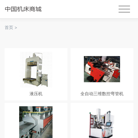
首页
>
液压机
全自动三维数控弯管机
液压机（又名：油压机）液压机是
本机采用PLC控制，加数控模块，
一种利用液体静压力来加工金属、
人机界面，对话式操作，程式设定
塑料、橡胶、木材、粉末等制品的
简便容易，具有慢弯，慢抽芯功
机械。它常用于压制工艺和压制成
能，转角为伺服控制，没档可设20
形工艺，如：锻压、冲压、冷挤、
个弯管角度，可记忆存储100组档
校直、弯曲、翻边、薄板拉深、粉
案，在加工过程中移动式控制触摸
末冶金、压装等等。
屏上显示弯管、转角的加工值，错